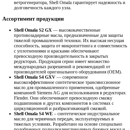
ветрогенератора, Shell Omala гарантирует надежность и
долговечность каждого узла.
Ассортимент продукции
Shell Omala S2 GX
— высококачественные
противозадирные масла, предназначенные для защиты
тяжелой промышленной техники. Их высокая несущая
способность, защита от микропиттинга и совместимость
с уплотнениями и красками обеспечивают
превосходную производительность в закрытых
редукторах. Продукция серии имеет множество
международных разрешений и рекомендаций от
производителей оригинального оборудования (OEM).
Shell Omala S4 GXV
— современное
высокоэффективное синтетическое трансмиссионное
масло для промышленного применения, одобренные
компанией Siemens AG для использования в редукторах
Flender. Они обеспечивают превосходную смазку
подшипников и других компонентов в системах с
циркуляционной и разбрызгивающей смазкой.
Shell Omala S4 WE
– синтетическое индустриальное
масло для червячных передач, эксплуатируемых в
тяжелых условиях. Разработано на основе специально
подобранных полиалкиленгликолевых базовых масел и