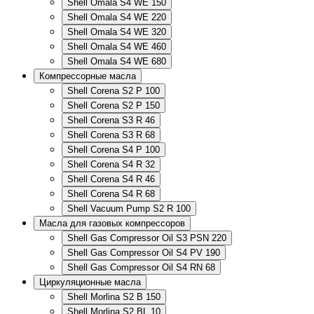
Shell Omala S4 WE 150
Shell Omala S4 WE 220
Shell Omala S4 WE 320
Shell Omala S4 WE 460
Shell Omala S4 WE 680
Компрессорные масла
Shell Corena S2 P 100
Shell Corena S2 P 150
Shell Corena S3 R 46
Shell Corena S3 R 68
Shell Corena S4 P 100
Shell Corena S4 R 32
Shell Corena S4 R 46
Shell Corena S4 R 68
Shell Vacuum Pump S2 R 100
Масла для газовых компрессоров
Shell Gas Compressor Oil S3 PSN 220
Shell Gas Compressor Oil S4 PV 190
Shell Gas Compressor Oil S4 RN 68
Циркуляционные масла
Shell Morlina S2 B 150
Shell Morlina S2 BL 10