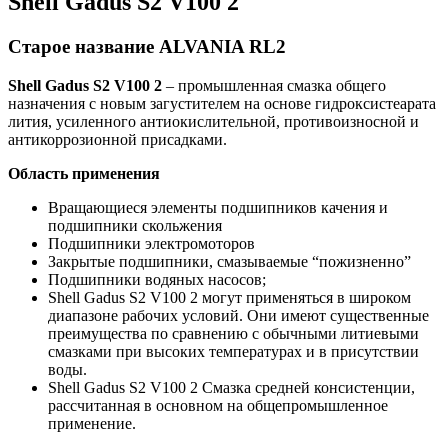
Shell Gadus S2 V100 2
Старое название ALVANIA RL2
Shell
Gadus
S
2
V
100 2
– промышленная смазка общего
назначения с новым загустителем на основе гидроксистеарата
лития, усиленного антиокислительной, противоизносной и
антикоррозионной присадками.
Область применения
Вращающиеся элементы подшипников качения и
подшипники скольжения
Подшипники электромоторов
Закрытые подшипники, смазываемые “пожизненно”
Подшипники водяных насосов;
Shell Gadus S2 V100 2 могут применяться в широком
диапазоне рабочих условий. Они имеют существенные
преимущества по сравнению с обычными литиевыми
смазками при высоких температурах и в присутствии
воды.
Shell Gadus S2 V100 2 Смазка средней консистенции,
рассчитанная в основном на общепромышленное
применение.