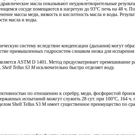
идравлические масла показывают неудовлетворительные результ
ющемся сосуде помещаются в нагретую до 93°С печь на 48 ч. П
нение массы меди, вязкость и кислотность масла и воды. Резул
сти масла и воды.
лическую систему вследствие конденсации (дыхания) могут образ
инстве примышленных гидросистем слишком низка для испарения 
ляется ASTM D 1401. Метод предусматривает премешивание равн
.
Shell Tellus S3 M
исключительно быстро отделяет воду.
ктивностью по отношению к серебру, меди, фосфористой бронзе
ржанных испытаний можгут служить 28 сут. при 100°С, 164 ч. п
 В целом Shell Tellus S3 M имеет существенное преимущество п