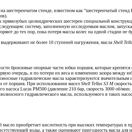
на шестеренчатом стенде, известном как “шестеренчатый стенд FZ
ов).
х прямозубых цилиндрических шестерен специальной конструкц
 следующем: систему, заполненную исследуемым маслом, запускаю
яют до тех пор, пока потеря массы колес на одной стадии не буд
 выдерживают не более 10 ступеней нагружения, масла
Shell Tel
ости бронзовые опорные части юбки поршня, которые крепятся к
вую очередь, и по потери их веса и изменению зазора между юб
зносные гидравлические масла характеризуются значительным и
ки от поршня. При использовании масел
Shell Tellus S3 M
скорость
 насоса Lucas PM500 (давление 210 бар, скорость 3000 об/мин. 
тивозносного гидравлического масла, используемого в таких на
рой масло приобретает кислотность при высоких температурах в
рисутствующей воды, а также оценивают пригодность масла для и