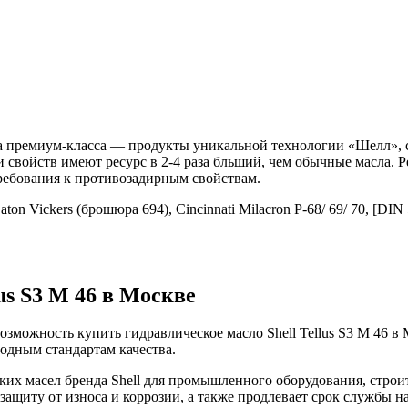
 премиум-класса — продукты уникальной технологии «Шелл», 
 свойств имеют ресурс в 2-4 раза бльший, чем обычные масла. 
ребования к противозадирным свойствам.
Eaton Vickers (брошюра 694), Cincinnati Milacron P-68/ 69/ 70, [
us S3 M 46 в Москве
зможность купить гидравлическое масло Shell Tellus S3 M 46 
одным стандартам качества.
х масел бренда Shell для промышленного оборудования, строите
защиту от износа и коррозии, а также продлевает срок службы н