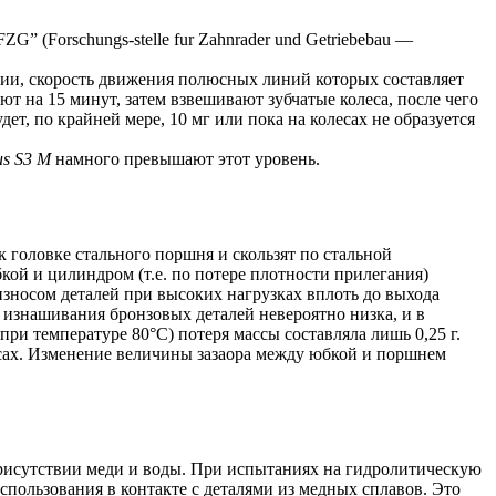
G” (Forschungs-stelle fur Zahnrader und Getriebebau —
ии, скорость движения полюсных линий которых составляет
т на 15 минут, затем взвешивают зубчатые колеса, после чего
ет, по крайней мере, 10 мг или пока на колесах не образуется
lus S3 M
намного превышают этот уровень.
 головке стального поршня и скользят по стальной
кой и цилиндром (т.е. по потере плотности прилегания)
зносом деталей при высоких нагрузках вплоть до выхода
 изнашивания бронзовых деталей невероятно низка, и в
при температуре 80°С) потеря массы составляла лишь 0,25 г.
сосах. Изменение величины зазаора между юбкой и поршнем
 присутствии меди и воды. При испытаниях на гидролитическую
спользования в контакте с деталями из медных сплавов. Это