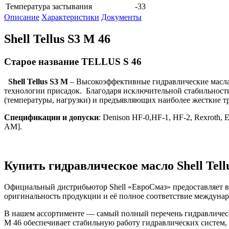
Температура застывания
-33
Описание
Характеристики
Документы
Shell Tellus S3 M 46
Старое название TELLUS S 46
Shell Tellus S3 M
– Высокоэффективные гидравлические масла
технологии присадок. Благодаря исключительной стабильности
(температуры, нагрузки) и предъявляющих наиболее жесткие т
Спецификации и допуски
: Denison HF-0,HF-1, HF-2, Rexroth, 
AM].
Купить гидравлическое масло Shell Tell
Официальный дистрибьютор Shell «ЕвроСмаз» предоставляет во
оригинальность продукции и её полное соответствие междунар
В нашем ассортименте — самый полный перечень гидравлически
M 46 обеспечивает стабильную работу гидравлических систем, 