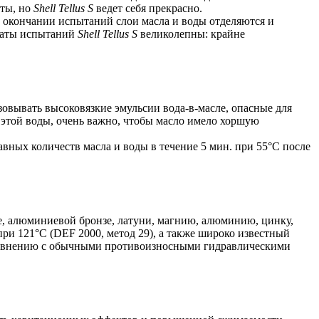
аты, но
Shell Tellus S
ведет себя прекрасно.
о окончании испытаний слои масла и воды отделяются и
ьтаты испытаний
Shell Tellus S
великолепны: крайне
овывать высоковязкие эмульсии вода-в-масле, опасные для
этой воды, очень важно, чтобы масло имело хоршую
ых количеств масла и воды в течение 5 мин. при 55°С после
, алюминиевой бронзе, латуни, магнию, алюминию, цинку,
ри 121°С (DEF 2000, метод 29), а также широко известный
о сравнению с обычными противоизносными гидравлическими