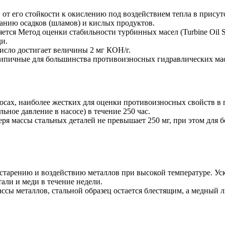
 от его стойкости к окислению под воздействием тепла в прису
ванию осадков (шламов) и кислых продуктов.
ся Метод оценки стабильности турбинных масел (Turbine Oil Sta
ди.
число достигает величины 2 мг КОН/г.
 типичные для большинства противоизносных гидравлических ма
ах, наиболее жестких для оценки противоизносных свойств в па
ное давление в насосе) в течение 250 час.
я массы стальных деталей не превышает 250 мг, при этом для бо
к старению и воздействию металлов при высокой температуре. Ус
али и меди в течение недели.
ссы металлов, стальной образец остается блестящим, а медный л