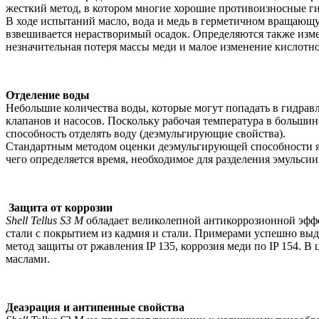
жесткий метод, в котором многие хорошие противоизносные г
В ходе испытаний масло, вода и медь в герметичном вращающу
взвешивается нерастворимый осадок. Определяются также изме
незначительная потеря массы меди и малое изменение кислотно
Отделение воды
Небольшие количества воды, которые могут попадать в гидрав
клапанов и насосов. Поскольку рабочая температура в больш
способность отделять воду (деэмульгирующие свойства).
Стандартным методом оценки деэмульгирующей способности яв
чего определяется время, необходимое для разделения эмульсии
Защита от коррозии
Shell Tellus S3 M
обладает великолепной антикоррозионной эффе
стали с покрытием из кадмия и стали. Примерами успешно выде
метод защиты от ржавления IP 135, коррозия меди по IP 154.
маслами.
Деаэрация и антипенные свойства