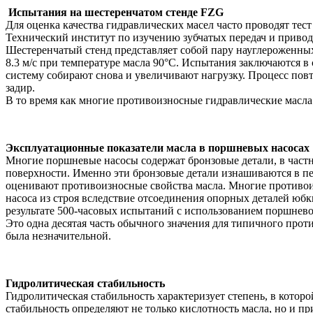
Испытания на шестеренчатом стенде FZG
Для оценка качества гидравлических масел часто проводят тест 
Технический институт по изучению зубчатых передач и привод
Шестеренчатый стенд представляет собой пару науглероженны
8.3 м/с при температуре масла 90°С. Испытания заключаются в
систему собирают снова и увеличивают нагрузку. Процесс повтор
задир.
В то время как многие противоизносные гидравлические масла
Эксплуатационные показатели масла в поршневых насосах
Многие поршневые насосы содержат бронзовые детали, в частн
поверхности. Именно эти бронзовые детали изнашиваются в пер
оценивают противоизносные свойства масла. Многие противои
насоса из строя вследствие отсоединения опорных деталей юб
результате 500-часовых испытаний с использованием поршневого
Это одна десятая часть обычного значения для типичного про
была незначительной.
Гидролитическая стабильность
Гидролитическая стабильность характеризует степень, в кото
стабильность определяют не только кислотность масла, но и п