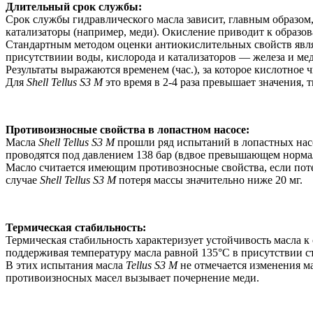
Длительный срок службы:
Срок службы гидравлического масла зависит, главным образом,
катализаторы (например, меди). Окисление приводит к образо
Стандартным методом оценки антиокислительных свойств являет
присутствиии воды, кислорода и катализаторов — железа и ме
Результаты выражаются временем (час.), за которое кислотное 
Для
Shell Tellus S3 M
это время в 2-4 раза превышает значения,
Противоизносные свойства в лопастном насосе:
Масла
Shell Tellus S3 M
прошли ряд испытаний в лопастных насос
проводятся под давлением 138 бар (вдвое превышающем нормаль
Масло считается имеющим противозносные свойства, если потер
случае
Shell Tellus S3 M
потеря массы значительно ниже 20 мг.
Термическая стабильность:
Термическая стабильность характеризует устойчивость масла 
поддерживая температуру масла равной 135°С в присутствии ст
В этих испытания масла
Tellus S3 M
не отмечается изменения ма
противоизносных масел вызывает почернение меди.