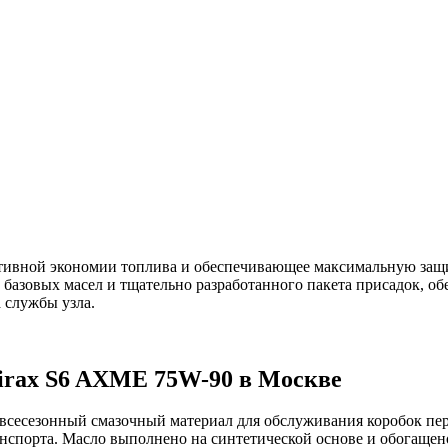
тивной экономии топлива и обеспечивающее максимальную защ
базовых масел и тщательно разработанного пакета присадок, о
 службы узла.
irax
S
6
AXME
75
W
-90
в Москве
 всесезонный смазочный материал для обслуживания коробок пер
ранспорта. Масло выполнено на синтетической основе и обогащ