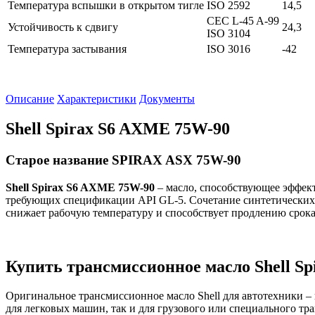
Температура вспышки в открытом тигле
ISO 2592
14,5
CEC L-45 A-99
Устойчивость к сдвигу
24,3
ISO 3104
Температура застывания
ISO 3016
-42
Описание
Характеристики
Документы
Shell Spirax S6 AXME 75W-90
Старое название SPIRAX ASX 75W-90
Shell
Spirax
S
6
AXME
75
W
-90
– масло, способствующее эффек
требующих спецификации API GL-5. Сочетание синтетических 
снижает рабочую температуру и способствует продлению срока
Купить трансмиссионное масло
Shell
Sp
Оригинальное трансмиссионное масло Shell для автотехники –
для легковых машин, так и для грузового или специального т