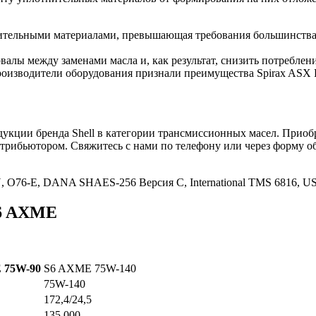
нительными материалами, превышающая требования большинства
валы между заменами масла и, как результат, снизить потреблен
оизводители оборудования признали преимущества Spirax ASX 
ции бренда Shell в категории трансмиссионных масел. Приобрет
трибьютором. Свяжитесь с нами по телефону или через форму о
.
-N, O76-E, DANA SHAES-256 Версия С, International TMS 6816, US
S6 AXME
E 75W-90
S6 AXME 75W-140
75W-140
172,4/24,5
135,000