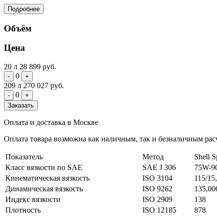
Подробнее
Объём
Цена
20 л
28 899 руб.
0
-
+
209 л
270 027 руб.
0
-
+
Заказать
Оплата и доставка в Москве
Оплата товара возможна как наличным, так и безналичным расч
Показатель
Метод
Shell 
Класс вязкости по SAE
SAE J 306
75W-9
Кинематическая вязкость
ISO 3104
115/15
Динамическая вязкость
ISO 9262
135,00
Индекс вязкости
ISO 2909
138
Плотность
ISO 12185
878