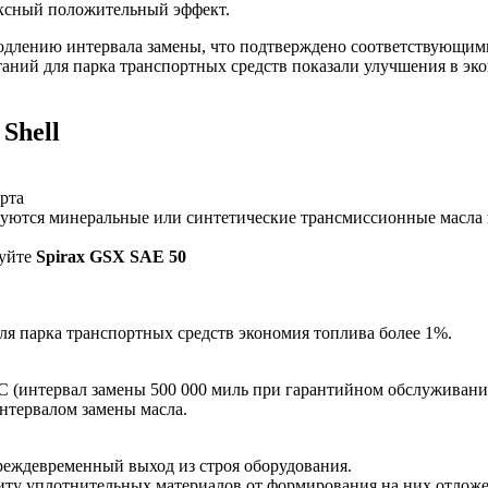
лексный положительный эффект.
одлению интервала замены, что подтверждено соответствующим
ний для парка транспортных средств показали улучшения в эко
Shell
рта
уются минеральные или синтетические трансмиссионные масла 
зуйте
Spirax
GSX
SAE
50
 парка транспортных средств экономия топлива более 1%.
 (интервал замены 500 000 миль при гарантийном обслуживании
нтервалом замены масла.
реждевременный выход из строя оборудования.
щиту уплотнительных материалов от формирования на них отлож