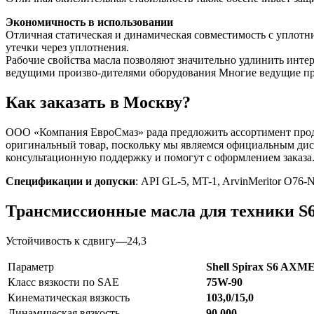
Экономичность в использовании
Отличная статическая и динамическая совместимость с уплот
утечки через уплотнения.
Рабочие свойства масла позволяют значительно удлинить интер
ведущими произво-дителями оборудования Многие ведущие пр
Как заказать в Москву?
ООО «Компания ЕвроСмаз» рада предложить ассортимент продук
оригинальный товар, поскольку мы являемся официальным дис
консультационную поддержку и помогут с оформлением заказа
Спецификации и допуски
: API GL-5, MT-1, ArvinMeritor O76
Трансмиссионные масла для техники 
Устойчивость к сдвигу
—
24,3
Параметр
Shell Spirax S6 AXM
Класс вязкости по SAE
75W-90
Кинематическая вязкость
103,0/15,0
Динамическая вязкость
90,000