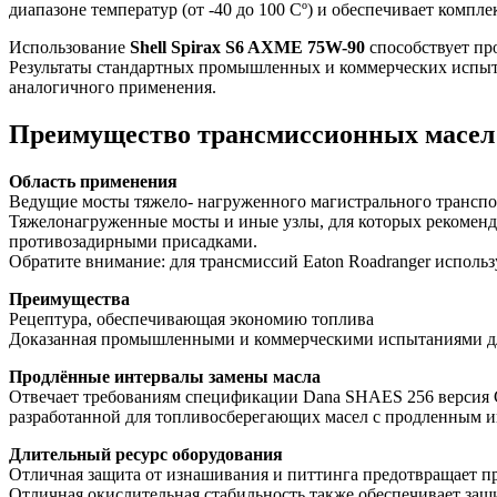
диапазоне температур (от -40 до 100 Сº) и обеспечивает комп
Использование
Shell
Spirax
S
6
AXME
75
W
-90
способствует пр
Результаты стандартных промышленных и коммерческих испыта
аналогичного применения.
Преимущество трансмиссионных масел 
Область применения
Ведущие мосты тяжело- нагруженного магистрального транспо
Тяжелонагруженные мосты и иные узлы, для которых рекоменд
противозадирными присадками.
Обратите внимание: для трансмиссий Eaton Roadranger исполь
Преимущества
Рецептура, обеспечивающая экономию топлива
Доказанная промышленными и коммерческими испытаниями для
Продлённые интервалы замены масла
Отвечает требованиям спецификации Dana SHAES 256 версия С
разработанной для топливосберегающих масел с продленным и
Длительный ресурс оборудования
Отличная защита от изнашивания и питтинга предотвращает п
Отличная окислительная стабильность также обеспечивает за