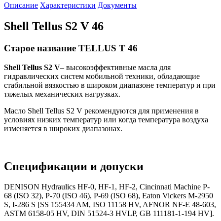
Описание
Характеристики
Документы
Shell Tellus S2 V 46
Старое название TELLUS T 46
Shell
Tellus
S
2
V
– высокоэффективные масла для
гидравлических систем мобильной техники, обладающие
стабильной вязкостью в широком диапазоне температур и при
тяжелых механических нагрузках.
Масло Shell Tellus S2 V рекомендуются для применения в
условиях низких температур или когда температура воздуха
изменяется в широких диапазонах.
Спецификации и допуски
DENISON Hydraulics HF-0, HF-1, HF-2, Cincinnati Machine P-
68 (ISO 32), P-70 (ISO 46), P-69 (ISO 68), Eaton Vickers M-2950
S, I-286 S [SS 155434 AM, ISO 11158 HV, AFNOR NF-E 48-603,
ASTM 6158-05 HV, DIN 51524-3 HVLP, GB 111181-1-194 HV].